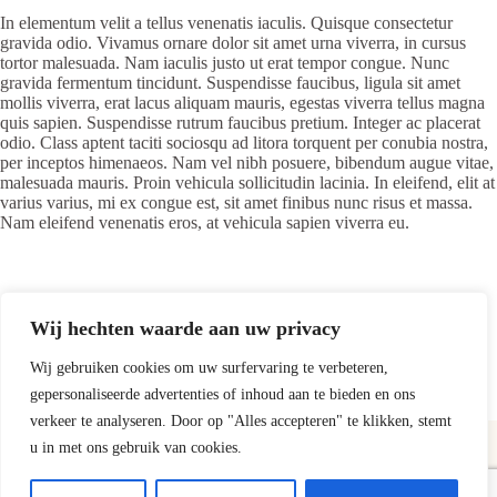
In elementum velit a tellus venenatis iaculis. Quisque consectetur
gravida odio. Vivamus ornare dolor sit amet urna viverra, in cursus
tortor malesuada. Nam iaculis justo ut erat tempor congue. Nunc
gravida fermentum tincidunt. Suspendisse faucibus, ligula sit amet
mollis viverra, erat lacus aliquam mauris, egestas viverra tellus magna
quis sapien. Suspendisse rutrum faucibus pretium. Integer ac placerat
odio. Class aptent taciti sociosqu ad litora torquent per conubia nostra,
per inceptos himenaeos. Nam vel nibh posuere, bibendum augue vitae,
malesuada mauris. Proin vehicula sollicitudin lacinia. In eleifend, elit at
varius varius, mi ex congue est, sit amet finibus nunc risus et massa.
Nam eleifend venenatis eros, at vehicula sapien viverra eu.
Wij hechten waarde aan uw privacy
VORIGE
VOLGENDE
Wij gebruiken cookies om uw surfervaring te verbeteren,
gepersonaliseerde advertenties of inhoud aan te bieden en ons
verkeer te analyseren. Door op "Alles accepteren" te klikken, stemt
u in met ons gebruik van cookies.