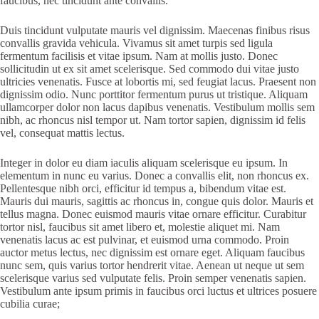
faucibus, nec tincidunt ante convallis.
Duis tincidunt vulputate mauris vel dignissim. Maecenas finibus risus
convallis gravida vehicula. Vivamus sit amet turpis sed ligula
fermentum facilisis et vitae ipsum. Nam at mollis justo. Donec
sollicitudin ut ex sit amet scelerisque. Sed commodo dui vitae justo
ultricies venenatis. Fusce at lobortis mi, sed feugiat lacus. Praesent non
dignissim odio. Nunc porttitor fermentum purus ut tristique. Aliquam
ullamcorper dolor non lacus dapibus venenatis. Vestibulum mollis sem
nibh, ac rhoncus nisl tempor ut. Nam tortor sapien, dignissim id felis
vel, consequat mattis lectus.
Integer in dolor eu diam iaculis aliquam scelerisque eu ipsum. In
elementum in nunc eu varius. Donec a convallis elit, non rhoncus ex.
Pellentesque nibh orci, efficitur id tempus a, bibendum vitae est.
Mauris dui mauris, sagittis ac rhoncus in, congue quis dolor. Mauris et
tellus magna. Donec euismod mauris vitae ornare efficitur. Curabitur
tortor nisl, faucibus sit amet libero et, molestie aliquet mi. Nam
venenatis lacus ac est pulvinar, et euismod urna commodo. Proin
auctor metus lectus, nec dignissim est ornare eget. Aliquam faucibus
nunc sem, quis varius tortor hendrerit vitae. Aenean ut neque ut sem
scelerisque varius sed vulputate felis. Proin semper venenatis sapien.
Vestibulum ante ipsum primis in faucibus orci luctus et ultrices posuere
cubilia curae;