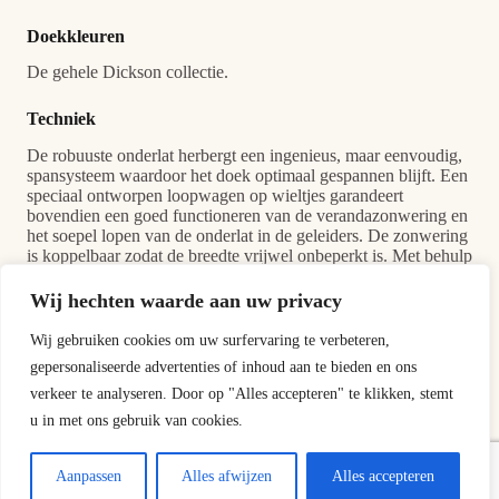
Doekkleuren
De gehele Dickson collectie.
Techniek
De robuuste onderlat herbergt een ingenieus, maar eenvoudig,
spansysteem waardoor het doek optimaal gespannen blijft. Een
speciaal ontworpen loopwagen op wieltjes garandeert
bovendien een goed functioneren van de verandazonwering en
het soepel lopen van de onderlat in de geleiders. De zonwering
is koppelbaar zodat de breedte vrijwel onbeperkt is. Met behulp
van de verstelbare hoekverbindingen is het zelfs mogelijk om
de zonwering verticaal te laten lopen!
Wij hechten waarde aan uw privacy
Wij gebruiken cookies om uw surfervaring te verbeteren,
gepersonaliseerde advertenties of inhoud aan te bieden en ons
verkeer te analyseren. Door op "Alles accepteren" te klikken, stemt
u in met ons gebruik van cookies.
Aanpassen
Alles afwijzen
Alles accepteren